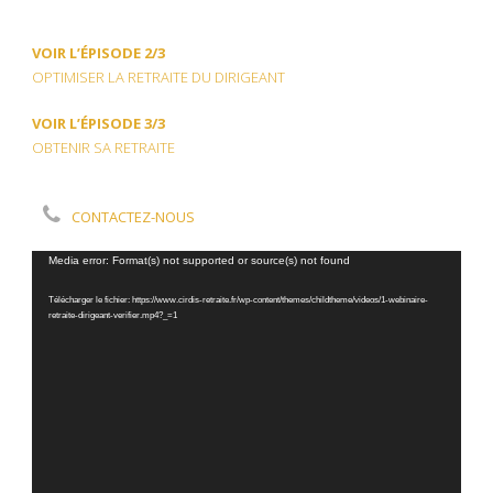
VOIR L’ÉPISODE 2/3
OPTIMISER LA RETRAITE DU DIRIGEANT
VOIR L’ÉPISODE 3/3
OBTENIR SA RETRAITE
CONTACTEZ-NOUS
Lecteur
Media error: Format(s) not supported or source(s) not found
vidéo
Télécharger le fichier: https://www.cirdis-retraite.fr/wp-content/themes/childtheme/videos/1-webinaire-
retraite-dirigeant-verifier.mp4?_=1