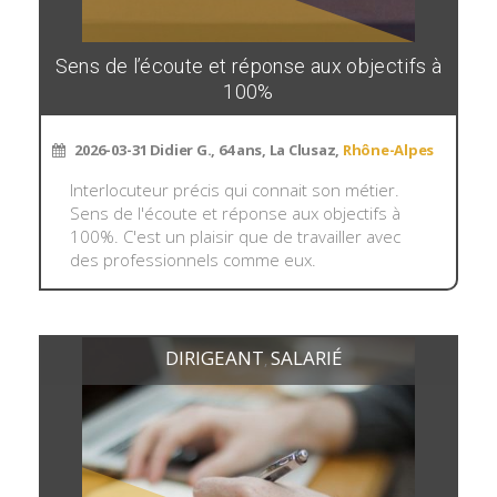
Sens de l’écoute et réponse aux objectifs à
100%
2026-03-31
Didier G., 64 ans, La Clusaz,
Rhône-Alpes
Interlocuteur précis qui connait son métier.
Sens de l'écoute et réponse aux objectifs à
100%. C'est un plaisir que de travailler avec
des professionnels comme eux.
DIRIGEANT
SALARIÉ
,