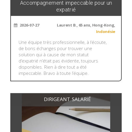
Accompagnement impeccable pour un
expatrié
2026-07-27
Laurent B., 65 ans, Hong-Kong,
Indonésie
Une équipe très professionnelle, à l’écoute,
de bons échanges pour trouver une
solution qui à cause de mon statut
d’expatrié n’était pas évidente, toujours
disponibles. Rien à dire tout a été
impeccable. Bravo à toute l’équipe.
DIRIGEANT
SALARIÉ
,