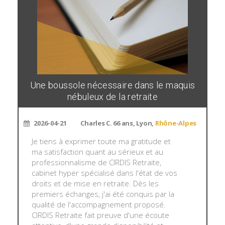
Une boussole nécessaire dans le maquis
nébuleux de la retraite
2026-04-21
Charles C. 66 ans, Lyon,
Rhône-Alpes
Je tiens à exprimer toute ma gratitude et
ma satisfaction quant au sérieux et au
professionnalisme de CIRDIS Retraite,
cabinet hyper spécialisé dans l'état de vos
droits et de mise en retraite. Dès les
premiers échanges, j'ai été conquis par la
qualité de l'accompagnement proposé.
CIRDIS Retraite fait preuve d'une écoute