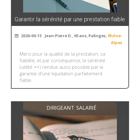
Garantir la sérénité par une prestation fiable
2026-06-15
Jean-Pierre D., 65 ans, Palinges,
Rhône-
Alpes
Merci pour la qualité de la prestation, sa
fiabilité, et par conséquence, la sérénité
(utilité ++) rendue aussi possible par la
garantie d'une liquidation parfaitement
fiable.
DIRIGEANT
SALARIÉ
,