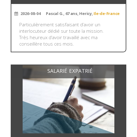
2026-08-04
Pascal G., 67 ans, Hericy,
Ile-de-France
Particulièrement satisfaisant d’avoir un
interlocuteur dédié sur toute la mission.
Très heureux d’avoir travaillé avec ma
conseillère tous ces mois.
SALARIÉ
EXPATRIÉ
,