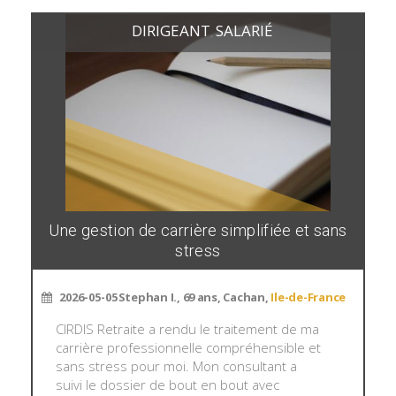
DIRIGEANT
SALARIÉ
,
Une gestion de carrière simplifiée et sans
stress
2026-05-05
Stephan I., 69 ans, Cachan,
Ile-de-France
CIRDIS Retraite a rendu le traitement de ma
carrière professionnelle compréhensible et
sans stress pour moi. Mon consultant a
suivi le dossier de bout en bout avec