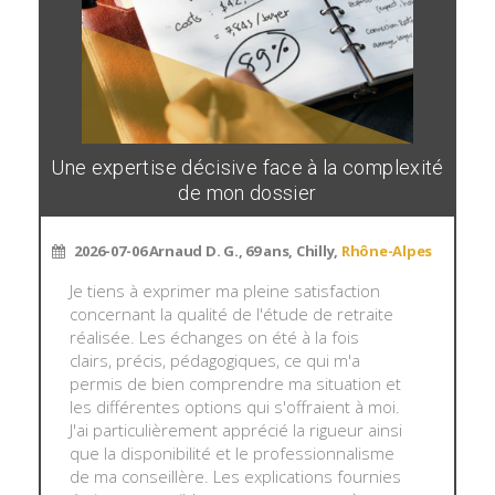
Une expertise décisive face à la complexité
de mon dossier
2026-07-06
Arnaud D. G., 69 ans, Chilly,
Rhône-Alpes
Je tiens à exprimer ma pleine satisfaction
concernant la qualité de l'étude de retraite
réalisée. Les échanges on été à la fois
clairs, précis, pédagogiques, ce qui m'a
permis de bien comprendre ma situation et
les différentes options qui s'offraient à moi.
J'ai particulièrement apprécié la rigueur ainsi
que la disponibilité et le professionnalisme
de ma conseillère. Les explications fournies