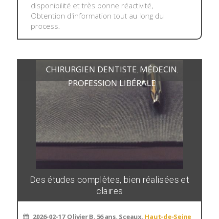
disponibilité et très bonne réactivité,
Obtention d'information tout au long du
process.
CHIRURGIEN DENTISTE
MÉDECIN
,
,
PROFESSION LIBÉRALE
Des études complètes, bien réalisées et
claires
2026-02-17
Olivier B. 56 ans, Sceaux,
Haut-de-Seine