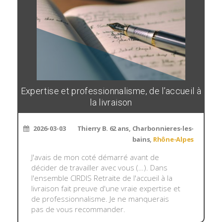
Expertise et professionnalisme, de l’accueil à
la livraison
2026-03-03
Thierry B. 62 ans, Charbonnieres-les-
bains,
Rhône-Alpes
J'avais de mon coté démarré avant de
décider de travailler avec vous (…). Dans
l'ensemble CIRDIS Retraite de l'accueil à la
livraison fait preuve d'une vraie expertise et
de professionnalisme. Je ne manquerais
pas de vous recommander.