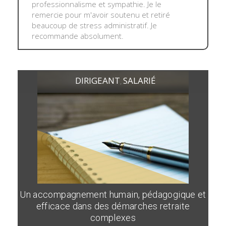
professionnalisme et sympathie. Je le
remercie pour m'avoir soutenu et retiré
beaucoup de stress administratif. Je
recommande absolument.
DIRIGEANT
SALARIÉ
,
Un accompagnement humain, pédagogique et
efficace dans des démarches retraite
complexes