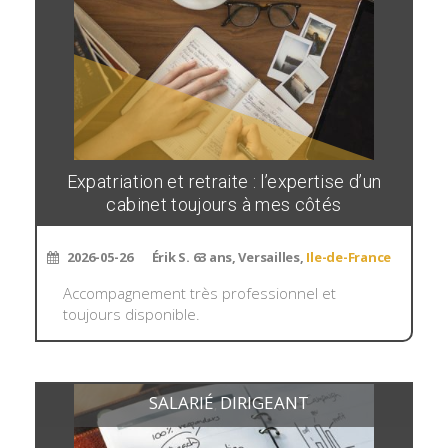
Expatriation et retraite : l’expertise d’un
cabinet toujours à mes côtés
2026-05-26
Érik S. 63 ans, Versailles,
Ile-de-France
Accompagnement très professionnel et
toujours disponible.
SALARIÉ
DIRIGEANT
,