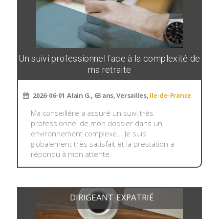
Un suivi professionnel face à la complexité de
ma retraite
2026-06-01
Alain G., 63 ans, Versailles,
Ile-de-France
Ma conseillère a assuré un suivi très
professionnel de mon dossier dans un
environnement complexe... Je suis
globalement très satisfait et la prestation a
répondu à mon attente.
DIRIGEANT
EXPATRIÉ
,