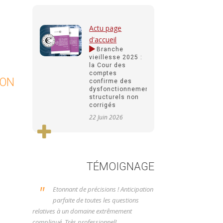
Actu page
d'accueil
Branche
vieillesse 2025 :
la Cour des
comptes
ION
confirme des
dysfonctionnements
structurels non
corrigés
22 Juin 2026
TÉMOIGNAGE
"
Etonnant de précisions ! Anticipation
parfaite de toutes les questions
relatives à un domaine extrêmement
compliqué. Très professionnel!