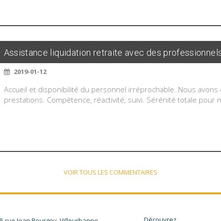
Assistance liquidation retraite avec des professionne
2019-01-12
Accueil et disponibilité du personnel irréprochable. Nous avons é
prestations. Compétence, réactivité, suivi. Sérénité totale pou
VOIR TOUS LES COMMENTAIRES
Découvrez
5 rue Jean Bourgey, Villeurbanne