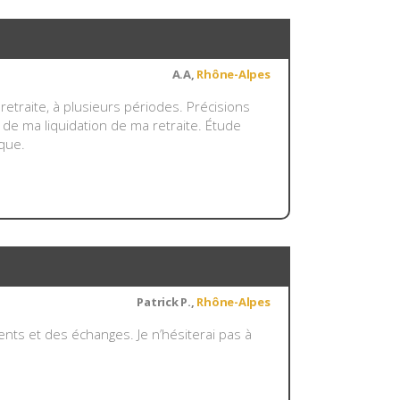
A.A,
Rhône-Alpes
retraite, à plusieurs périodes. Précisions
 de ma liquidation de ma retraite. Étude
que.
Patrick P.,
Rhône-Alpes
ts et des échanges. Je n’hésiterai pas à