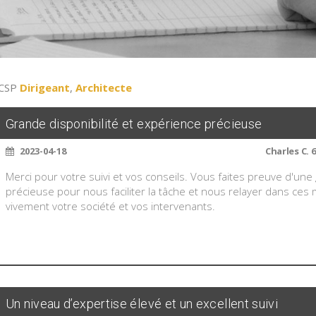
 CSP
Dirigeant
,
Architecte
Grande disponibilité et expérience précieuse
2023-04-18
Charles C.
Merci pour votre suivi et vos conseils. Vous faites preuve d'une
précieuse pour nous faciliter la tâche et nous relayer dans ces 
vivement votre société et vos intervenants.
Un niveau d’expertise élevé et un excellent suivi