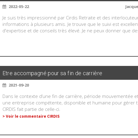
2022-05-22
Jacque
Je suis très impressionné par Cirdis Retraite et des interlocute
informations à plusieurs amis. Je trouve que le suivi est excellent
d'expertise et de conseils très élevé. Je ne peux donner que de
Etre accompagné pour sa fin de carrière
2021-09-20
Dans le contexte d’une fin de carrière, période mouvementée et s
une entreprise compétente, disponible et humaine pour gérer tou
CIRDIS fait partie de celle-ci.
> Voir le commentaire CIRDIS