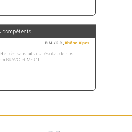
ls compétents
B.M. / R.R.,
Rhône-Alpes
té très satisfaits du résultat de nos
r moi BRAVO et MERCI