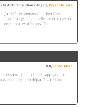
s M, Architecte, 60 ans, Angers,
Pays de la Loire
urs. J'ai déjà recommandé et donné les
, le contact agréable et efficace et le niveau
s commentaires très positifs.
D.B,
Rhône-Alpes
tressante, il est utile de s’appuyer sur
s les aspects du départ à la retraite.