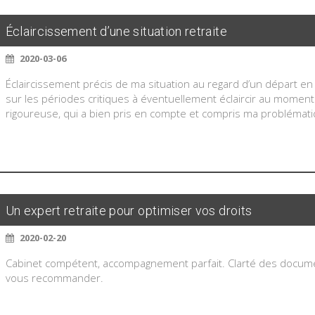
Éclaircissement d’une situation retraite
2020-03-06
Éclaircissement précis de ma situation au regard d’un départ en 
sur les périodes critiques à éventuellement éclaircir au moment
rigoureuse, qui a bien pris en compte et compris ma problémati
Un expert retraite pour optimiser vos droits
2020-02-20
Cabinet compétent, accompagnement parfait. Clarté des documen
vous recommander.