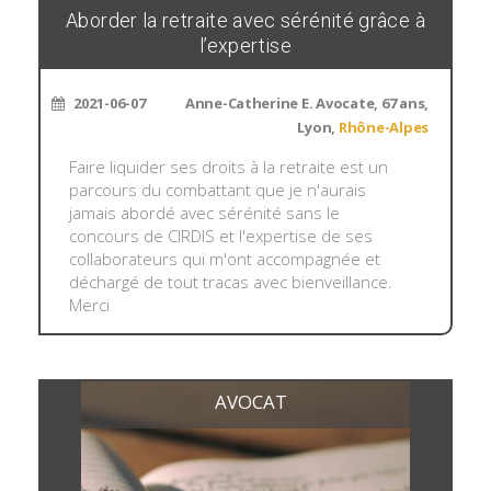
Aborder la retraite avec sérénité grâce à
l’expertise
2021-06-07
Anne-Catherine E. Avocate, 67 ans,
Lyon,
Rhône-Alpes
Faire liquider ses droits à la retraite est un
parcours du combattant que je n'aurais
jamais abordé avec sérénité sans le
concours de CIRDIS et l'expertise de ses
collaborateurs qui m'ont accompagnée et
déchargé de tout tracas avec bienveillance.
Merci
AVOCAT