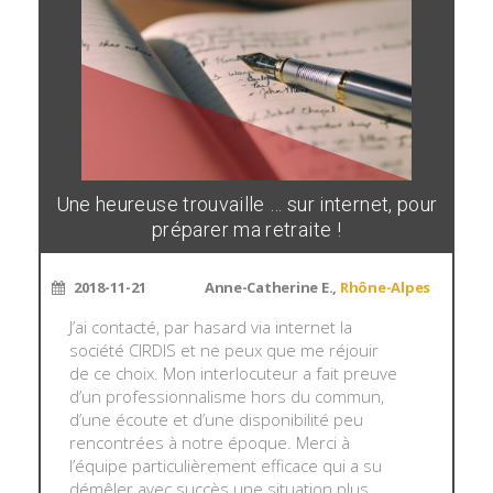
Une heureuse trouvaille … sur internet, pour
préparer ma retraite !
2018-11-21
Anne-Catherine E.,
Rhône-Alpes
J’ai contacté, par hasard via internet la
société CIRDIS et ne peux que me réjouir
de ce choix. Mon interlocuteur a fait preuve
d’un professionnalisme hors du commun,
d’une écoute et d’une disponibilité peu
rencontrées à notre époque. Merci à
l’équipe particulièrement efficace qui a su
démêler avec succès une situation plus