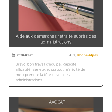
Aide aux démarches retraite auprès des
administrations
2020-03-20
A.B.,
Rhône-Alpes
Bravo, bon travail d’équipe. Rapidité.
Efficacité. Sérieux et surtout m’a évité de
me « prendre la tête » avec des
administrations.
AVOCAT