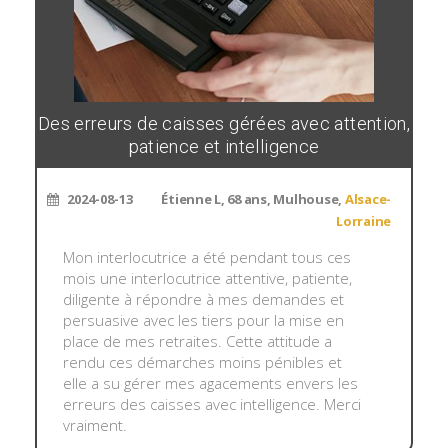
Des erreurs de caisses gérées avec attention,
patience et intelligence
2024-08-13
Étienne L, 68 ans, Mulhouse,
Alsace-
Lorraine
Mon interlocutrice a été pendant tous ces
mois une interlocutrice attentive, patiente,
diligente à répondre à mes demandes et
persuasive avec les tiers pour la mise en
place de mes retraites. Cette attitude a
rendu ces démarches moins pénibles et
elle a su gérer mes agacements envers les
erreurs des caisses avec intelligence. Merci
vraiment.