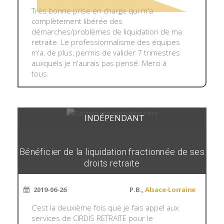
Très bonne prise en charge qui m'a
complètement libérée des
démarches/problèmes de liquidation de ma
retraite. Le professionnalisme des équipes
m'a, de plus, permis de valider 7 trimestres
auxquels je n'aurais pas pensé. Merci à
tous.
INDÉPENDANT
Bénéficier de la liquidation fractionnée de ses
droits retraite
2019-06-26
P.B.,
Alsace-Lorraine
C’est la deuxième fois que je fais appel aux
services de CIRDIS RETRAITE pour le