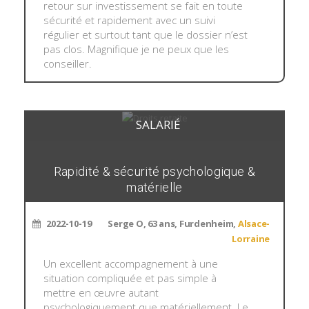
retour sur investissement se fait en toute
sécurité et rapidement avec un suivi
régulier et surtout tant que le dossier n’est
pas clos. Magnifique je ne peux que les
conseiller.
SALARIÉ
Rapidité & sécurité psychologique &
matérielle
2022-10-19
Serge O, 63 ans, Furdenheim,
Alsace-
Lorraine
Un excellent accompagnement à une
situation compliquée et pas simple à
mettre en œuvre autant
psychologiquement que matériellement. Le