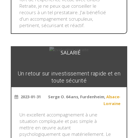
Retraite, je ne peux que conseiller le
recours à un tel prestataire. J'ai bénéficié
d'un accompagnement scrupuleux,
pertinent, sécurisant et réactif.
SALARIÉ
Un retour sur investissement rapide et en
toute sécurité
2023-01-31
Serge O. 64 ans, Furdenheim,
Alsace-
Lorraine
Un excellent accompagnement à une
situation compliquée et pas simple à
mettre en œuvre autant
psychologiquement que matériellement. Le