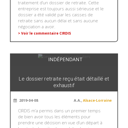
traitement d’un dossier de retraite. Cette
entreprise est toujours aussi sérieuse et le
dossier a été validé par les caisses de
retraite sans aucun délai et sans aucune
négociation a avoir.
> Voir le commentaire CIRDIS
INDÉPENDANT
Le dossier retraite reçu était détaillé et
exhaustif
2019-04-08
A.A.,
Alsace-Lorraine
CIRDIS m’a permis dans un premier temps
de bien avoir tous les éléments pour
prendre une décision en vue d’un départ à