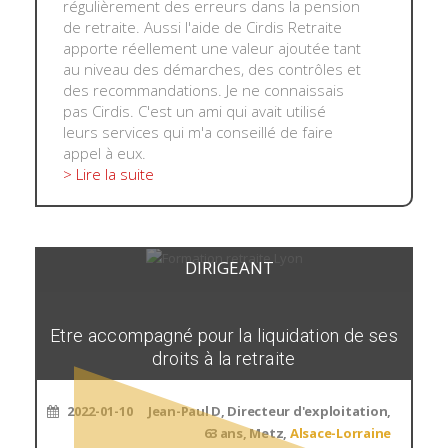
régulièrement des erreurs dans la pension
de retraite. Aussi l'aide de Cirdis Retraite
apporte réellement une valeur ajoutée tant
au niveau des démarches, des contrôles et
des recommandations. Je ne connaissais
pas Cirdis. C'est un ami qui avait utilisé
leurs services qui m'a conseillé de faire
appel à eux.
> Lire la suite
DIRIGEANT
Etre accompagné pour la liquidation de ses
droits à la retraite
2022-01-10
Jean-Paul D, Directeur d'exploitation,
63 ans, Metz,
Alsace-Lorraine