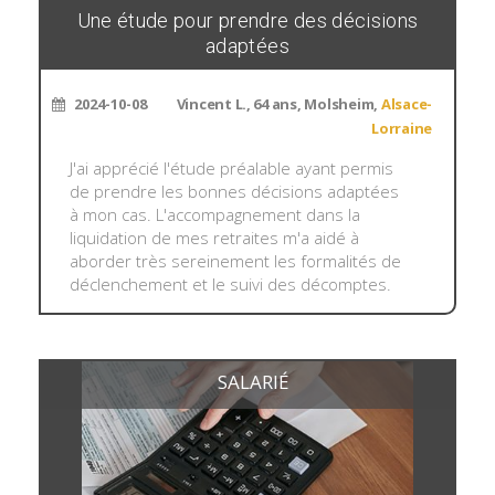
Une étude pour prendre des décisions
adaptées
2024-10-08
Vincent L., 64 ans, Molsheim,
Alsace-
Lorraine
J'ai apprécié l'étude préalable ayant permis
de prendre les bonnes décisions adaptées
à mon cas. L'accompagnement dans la
liquidation de mes retraites m'a aidé à
aborder très sereinement les formalités de
déclenchement et le suivi des décomptes.
SALARIÉ