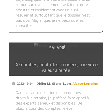
retour sur investissement se fait en toute
sécurité et rapidement avec un suivi
régulier et surtout tant que le dossier n’est
pas clos. Magnifique, je ne peux que les
conseiller.
SALARIÉ
Démarches, contrôles, conseils, une vraie
valeur ajoutée
2022-10-04
Didier M, 63 ans, Lyon,
Alsace-Lorraine
Dans le cadre de la liquidation de mes
droits à la retraite, j'ai préféré faire appel à
des experts sérieux et disponibles. De
plus, la Cour des Comptes relève