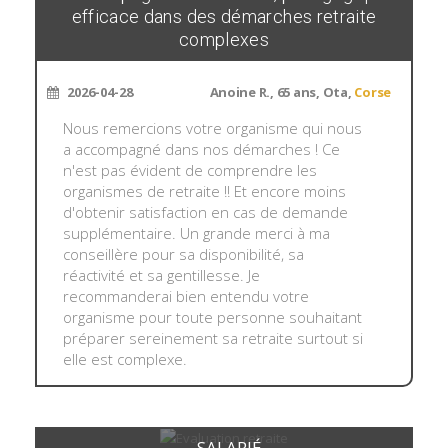
efficace dans des démarches retraite
complexes
2026-04-28
Anoine R., 65 ans, Ota,
Corse
Nous remercions votre organisme qui nous
a accompagné dans nos démarches ! Ce
n'est pas évident de comprendre les
organismes de retraite !! Et encore moins
d'obtenir satisfaction en cas de demande
supplémentaire. Un grande merci à ma
conseillère pour sa disponibilité, sa
réactivité et sa gentillesse. Je
recommanderai bien entendu votre
organisme pour toute personne souhaitant
préparer sereinement sa retraite surtout si
elle est complexe.
SALARIÉ