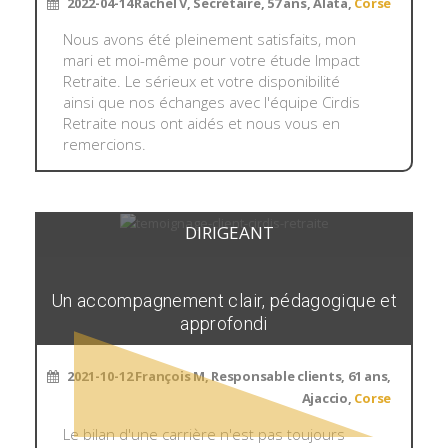
2022-04-14
Rachel V, Secrétaire, 57 ans, Alata,
Corse
Nous avons été pleinement satisfaits, mon
mari et moi-même pour votre étude Impact
Retraite. Le sérieux et votre disponibilité
ainsi que nos échanges avec l'équipe Cirdis
Retraite nous ont aidés et nous vous en
remercions.
DIRIGEANT
Un accompagnement clair, pédagogique et
approfondi
2021-10-12
François M, Responsable clients, 61 ans,
Ajaccio,
Corse
Le bilan d'une carrière n'est pas toujours