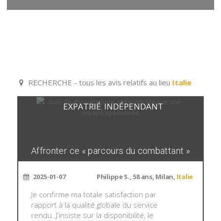
RECHERCHE - tous les avis relatifs au lieu
Italie
EXPATRIÉ
INDÉPENDANT
,
Affronter ce « parcours du combattant »
2025-01-07
Philippe S., 58 ans, Milan,
Italie
Je confirme ma totale satisfaction par
rapport à la qualité globale du service
rendu. J'insiste sur la disponibilité, le