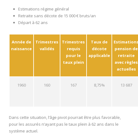
Estimations régime général
Retraite sans décote de 15 000 € bruts/an
Départ à 62 ans
Année de
Trimestres
Trimestres
Taux de
Estimation
naissance
validés
requis
décote
pension de
pour le
applicable
retraite
taux plein
avec règles
actuelles
1960
160
167
8,75%
13 687
Dans cette situation, l’âge pivot pourrait être plus favorable,
pour les assurés n’ayant pas le taux plein à 62 ans dans le
système actuel.