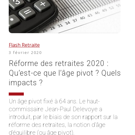
Flash Retraite
3 février 2020
Réforme des retraites 2020 :
Qu’est-ce que l’âge pivot ? Quels
impacts ?
Un âge pivot fixé à 64 ans. Le haut-
commissaire Jean-Paul Delevoye a
introduit, par le biais de son rapport sur la
réforme des retraites, la notion d’âge
d’équilibre (ou âge pivot).