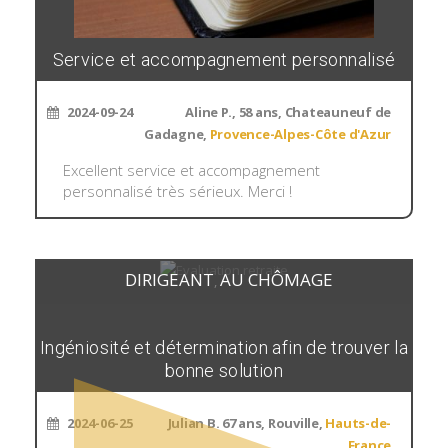
Service et accompagnement personnalisé
2024-09-24
Aline P., 58 ans, Chateauneuf de
Gadagne,
Provence-Alpes-Côte d'Azur
Excellent service et accompagnement
personnalisé très sérieux. Merci !
DIRIGEANT
AU CHÔMAGE
,
Ingéniosité et détermination afin de trouver la
bonne solution
2024-06-25
Julian B. 67 ans, Rouville,
Hauts-de-
France