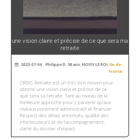
une vision claire et précise de ce que sera ma
retraite
2023-07-04
Philippe D. 58 ans, NOISY LE ROI,
Ile-de-
France
CIRDIS Retraite est un très bon moyen pour
obtenir une vision claire et précise de ce
que sera sa retraite. Tant au niveau de la
meilleure approche pour y parvenir qu'aux
niveaux purement administratif et financier.
Respect des délais annoncés, qualité des
interlocuteurs et de l'accompagnement,
clarté du dossier d'impact.