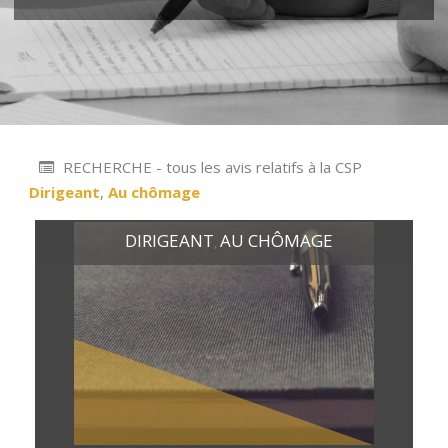
RECHERCHE - tous les avis relatifs à la CSP
Dirigeant
,
Au chômage
DIRIGEANT
AU CHÔMAGE
,