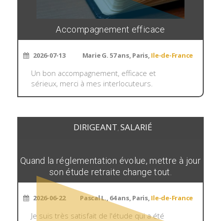
Accompagnement efficace
2026-07-13
Marie G. 57 ans, Paris,
Ile-de-France
Un bon accompagnement, efficace et
sérieux, merci à mes interlocuteurs.
DIRIGEANT
SALARIÉ
,
Quand la réglementation évolue, mettre à jour
son étude retraite change tout.
2026-06-22
Pascal L., 64 ans, Paris,
Ile-de-France
Je suis très satisfait de l'étude qui a été