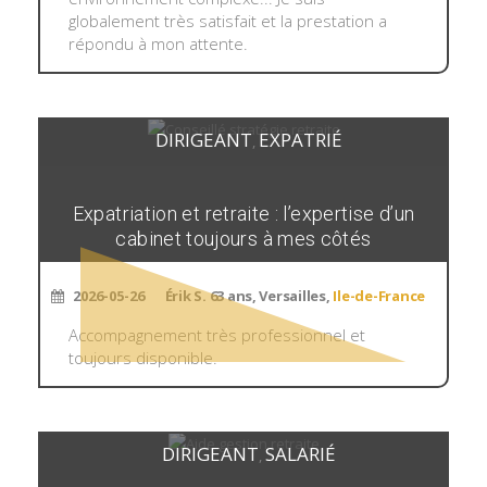
globalement très satisfait et la prestation a
répondu à mon attente.
DIRIGEANT
EXPATRIÉ
,
Expatriation et retraite : l’expertise d’un
cabinet toujours à mes côtés
2026-05-26
Érik S. 63 ans, Versailles,
Ile-de-France
Accompagnement très professionnel et
toujours disponible.
DIRIGEANT
SALARIÉ
,