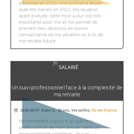
effectuée en 2026. Une première étude
avait été menée en 2022. Ma situation
ayant évoluée, cette mise à jour est très
importante pour moi et me permet de
prendre mes décisions en bonne
connaissance de ma situation vis à vis de
ma retraite future.
SALARIÉ
Un suivi professionnel face à la complexité de
ma retraite
2026-06-01
Alain G., 63 ans, Versailles,
Ile-de-France
Ma conseillère a assuré un suivi très
professionnel de mon dossier dans un
environnement complexe... Je suis