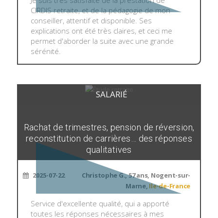
Je suis très satisfaite de la prestation de
CIRDIS retraite, et de la pédagogie de mon
conseiller, attentif et disponible. Ses
explications ont été très claires, et ceci me
permet d'aborder la suite avec une grande
sérénité.
SALARIÉ
Rachat de trimestres, pension de réversion,
reconstitution de carrières… des réponses
qualitatives
2025-07-22
Christophe G., 57 ans, Nogent-sur-
Marne,
Ile-de-France
Service d'excellente qualité, qui a apporté
toutes les réponses nécessaires à mes