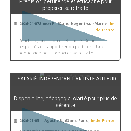
Précision, pertinence et efficacité pour
préparer sa retraite
2026-04-07
Simon P., 62 ans, Nogent-sur-Marne,
Ile-
de-France
Réactivité, précision et efficacité. Délais
respectés et rapport rendu pertinent. Une
bonne aide pour préparer sa retraite.
SALARIÉ
INDÉPENDANT
ARTISTE AUTEUR
,
,
Disponibilité, pédagogie, clarté pour plus de
sérénité
2026-01-05
Agathe B., 63 ans, Paris,
Ile-de-France