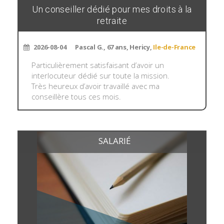
Un conseiller dédié pour mes droits à la
retraite
2026-08-04
Pascal G., 67 ans, Hericy,
Ile-de-France
Particulièrement satisfaisant d’avoir un
interlocuteur dédié sur toute la mission.
Très heureux d’avoir travaillé avec ma
conseillère tous ces mois.
SALARIÉ