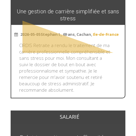
Une gestion de carrière simplifiée et sans
stress
2026-05-05
Stephan I., 69 ans, Cachan,
Ile-de-France
CIRDIS Retraite a rendu le traitement de ma
carrière professionnelle compréhensible et
sans stress pour moi. Mon consultant a
suivi le dossier de bout en bout avec
professionnalisme et sympathie. Je le
remercie pour m'avoir soutenu et retiré
beaucoup de stress administratif. Je
recommande absolument.
SALARIÉ