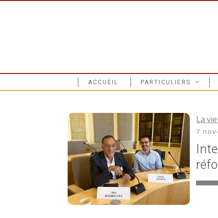
ACCUEIL
PARTICULIERS
La vie
7 nov
Int
réf