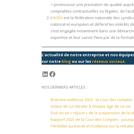
> promouvoir une prestation de qualité auprè
comptables contractuelles ou légales, de l’audi
L’
AGÉA
est la fédération nationale des syndic
national et européen et défend les intérêts de
s’est engagée notamment dans une démarche d
expertise et leur savoir-faire par de la format
L’actualité de notre entreprise et nos équip
sur notre
blog
ou sur les
réseaux sociaux
.
LinkedIn
Facebook
NOS DERNIERS ARTICLES :
Branche vieillesse 2025 : la Cour des compte
Acteur de sa retraite à chaque âge de sa vie
Doit-on se « réjouir » de la suspension de la 
Rapport 2025 de la Cour des Comptes : pourquoi
Pénibilité au travail et incidence sur la retrai