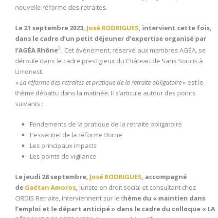
nouvelle réforme des retraites.
Le 21 septembre 2023,
José RODRIGUES
, intervient cette fois,
dans le cadre d’un petit déjeuner d’expertise organisé par
2
l’AGÉA Rhône
.
Cet événement, réservé aux membres AGÉA, se
déroule dans le cadre prestigieux du Château de Sans Soucis à
Limonest.
«
La réforme des retraites et pratique de la retraite obligatoire
» est le
thème débattu dans la matinée. Il s’articule autour des points
suivants :
Fondements de la pratique de la retraite obligatoire
L’essentiel de la réforme Borne
Les principaux impacts
Les points de vigilance
Le jeudi 28 septembre,
José RODRIGUES
, accompagné
de
Gaëtan Amoros
,
juriste en droit social et consultant chez
CIRDIS Retraite, interviennent sur le t
hème du « maintien dans
l’emploi et le départ anticipé » dans le cadre du colloque « LA