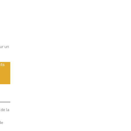
ur un
cts
e
 de la
de