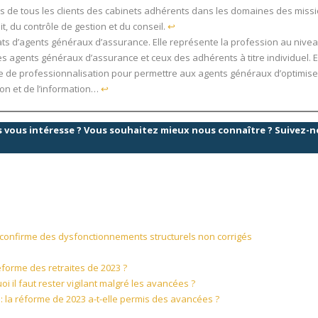
s de tous les clients des cabinets adhérents dans les domaines des miss
t, du contrôle de gestion et du conseil.
↩︎
ats d’agents généraux d’assurance. Elle représente la profession au nive
s agents généraux d’assurance et ceux des adhérents à titre individuel. E
e professionnalisation pour permettre aux agents généraux d’optimiser
ion et de l’information…
↩︎
es vous intéresse ? Vous souhaitez mieux nous connaître ? Suivez-
s confirme des dysfonctionnements structurels non corrigés
réforme des retraites de 2023 ?
 il faut rester vigilant malgré les avancées ?
te : la réforme de 2023 a-t-elle permis des avancées ?