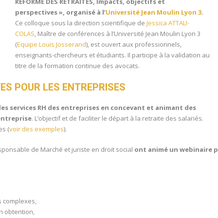
RÉFORME DES RETRAITES, Impacts, objectifs et
perspectives », organisé à l’
Université Jean Moulin Lyon 3
.
Ce colloque sous la direction scientifique de
Jessica ATTALI-
COLAS
, Maître de conférences à l’Université Jean Moulin Lyon 3
(
Equipe Louis Josserand
), est ouvert aux professionnels,
enseignants-chercheurs et étudiants. Il participe à la validation au
titre de la formation continue des avocats.
ES POUR LES ENTREPRISES
des services RH des entreprises en concevant et animant des
entreprise
. L’objectif et de faciliter le départ à la retraite des salariés.
s (
voir des exemples
).
sponsable de Marché et juriste en droit social
ont animé un webinaire 
s complexes,
on obtention,