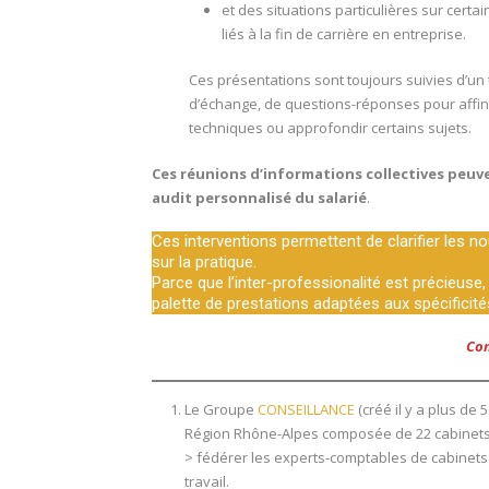
et des situations particulières sur certai
liés à la fin de carrière en entreprise.
Ces présentations sont toujours suivies d’un
d’échange, de questions-réponses pour affin
techniques ou approfondir certains sujets.
Ces réunions d’informations collectives peuve
audit personnalisé du salarié
.
Ces interventions permettent de clarifier les no
sur la pratique.
Parce que l’inter-professionalité est précieuse
palette de prestations adaptées aux spécificité
Con
Le Groupe
CONSEILLANCE
(créé il y a plus de
Région Rhône-Alpes composée de 22 cabinets, 
> fédérer les experts-comptables de cabinets 
travail.