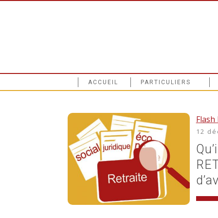
ACCUEIL
PARTICULIERS
Flash 
12 dé
Qu’
RET
d’av