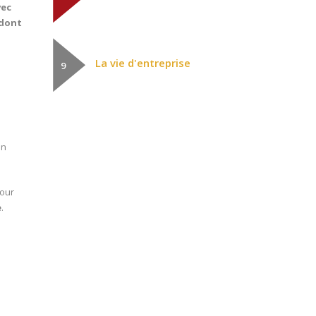
vec
 dont
La vie d'entreprise
9
in
pour
e
.